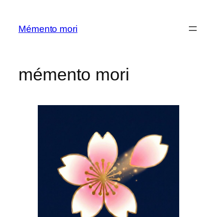
内
容
Mémento mori
を
ス
キ
mémento mori
ッ
プ