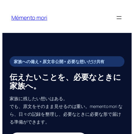
内
容
Mémento mori
を
ス
キ
ッ
プ
家族への備え × 原文非公開 × 必要な想いだけ共有
伝えたいことを、必要なときに
家族へ。
家族に残したい想いはある。
でも、原文をそのまま見せるのは重い。memento mori な
ら、日々の記録を整理し、必要なときに必要な形で届け
る準備ができます。