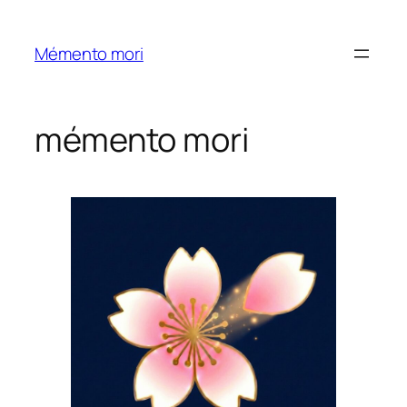
内
容
Mémento mori
を
ス
キ
mémento mori
ッ
プ